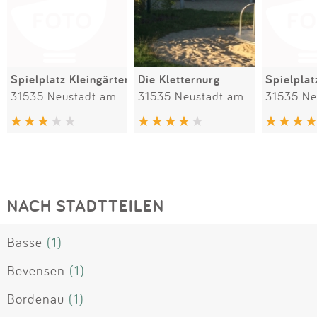
Spielplatz Kleingärten
Die Kletternurg
Spielplat
31535 Neustadt am Rübenberge
31535 Neustadt am Rübenberge
NACH STADTTEILEN
Basse
(1)
Bevensen
(1)
Bordenau
(1)