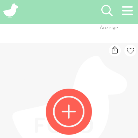
×
Anzeige
Suchen
Eintragen
App
Blog
Partner
Kontakt