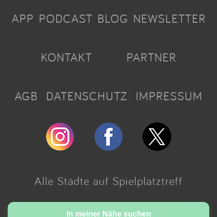
APP
PODCAST
BLOG
NEWSLETTER
KONTAKT
PARTNER
AGB
DATENSCHUTZ
IMPRESSUM
Alle Städte auf Spielplatztreff
Made with love in Cologne.
In meiner Nähe suchen