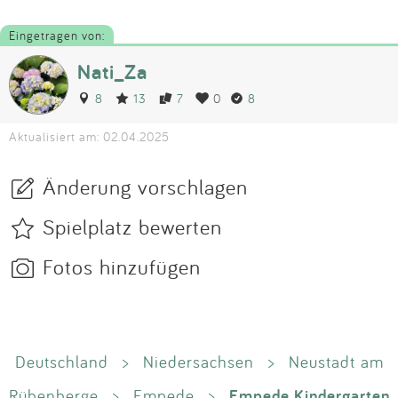
Eingetragen von:
Nati_Za
8
13
7
0
8
Aktualisiert am: 02.04.2025
Änderung vorschlagen
Spielplatz bewerten
Fotos hinzufügen
Deutschland
>
Niedersachsen
>
Neustadt am
Empede Kindergarten
Rübenberge
>
Empede
>