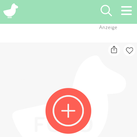
×
Anzeige
Suchen
Eintragen
App
Blog
Partner
Kontakt