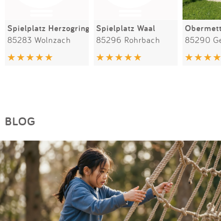
Spielplatz Herzogring
Spielplatz Waal
85283 Wolnzach
85296 Rohrbach
85290 Ge
BLOG