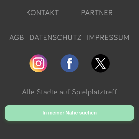
KONTAKT
PARTNER
AGB
DATENSCHUTZ
IMPRESSUM
Alle Städte auf Spielplatztreff
Made with love in Cologne.
In meiner Nähe suchen