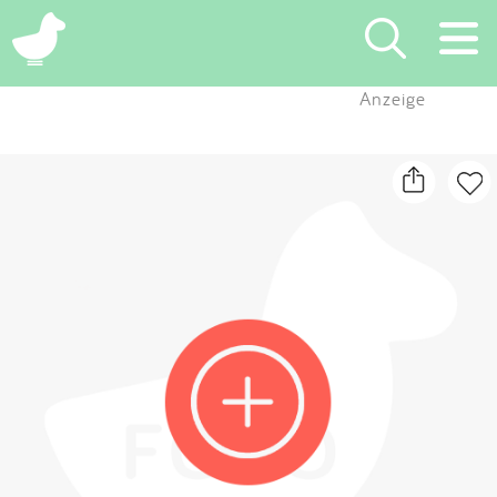
×
Anzeige
Suchen
Eintragen
App
Blog
Partner
Kontakt