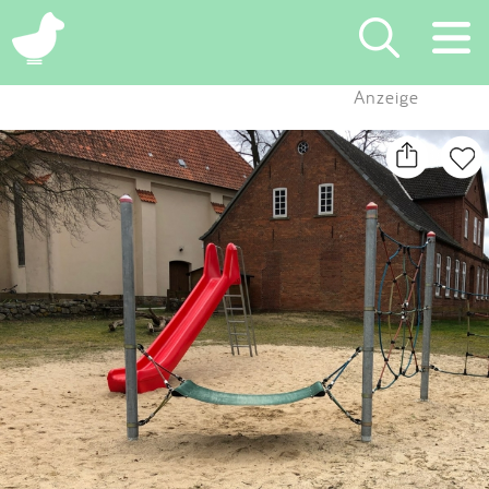
×
Anzeige
Suchen
Eintragen
App
Blog
Partner
Kontakt