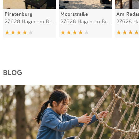
Piratenburg
Moorstraße
Am Rada
27628 Hagen im Bremischen
27628 Hagen im Bremischen
BLOG