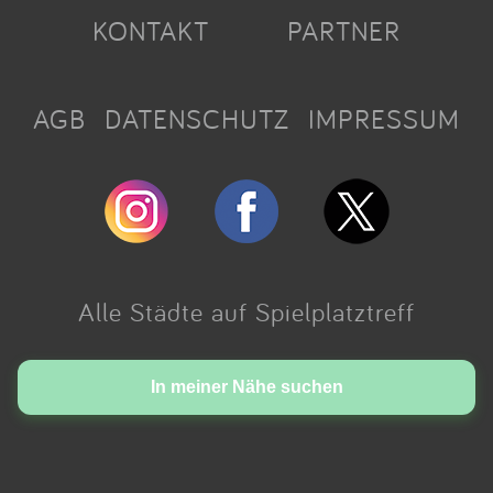
KONTAKT
PARTNER
AGB
DATENSCHUTZ
IMPRESSUM
Alle Städte auf Spielplatztreff
Made with love in Cologne.
In meiner Nähe suchen