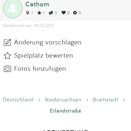
Cathom
1
1
3
0
0
Aktualisiert am: 28.03.2021
Änderung vorschlagen
Spielplatz bewerten
Fotos hinzufügen
Deutschland
>
Niedersachsen
>
Bramstedt
>
Eilandstraße