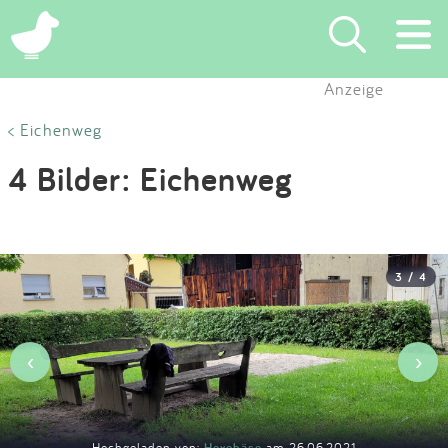
×
Anzeige
Suchen
< Eichenweg
4 Bilder: Eichenweg
Eintragen
App
3 / 4
Blog
Partner
‹
›
Kontakt
Hochgeladen von:
Hexebäse
am 26.06.2021