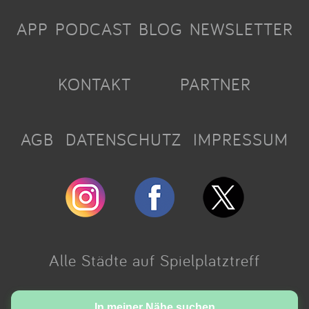
APP
PODCAST
BLOG
NEWSLETTER
KONTAKT
PARTNER
AGB
DATENSCHUTZ
IMPRESSUM
Alle Städte auf Spielplatztreff
Made with love in Cologne.
In meiner Nähe suchen