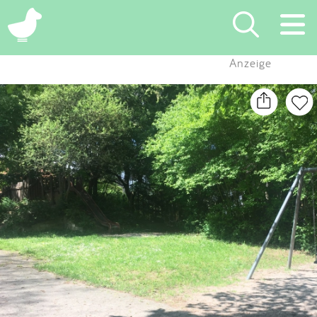
×
Anzeige
Suchen
Eintragen
App
Blog
Partner
Kontakt