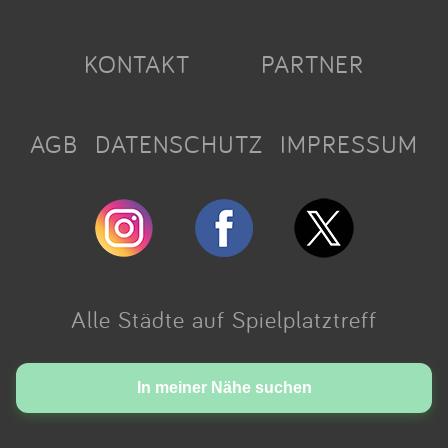
KONTAKT
PARTNER
AGB
DATENSCHUTZ
IMPRESSUM
Alle Städte auf Spielplatztreff
Made with love in Cologne.
In meiner Nähe suchen