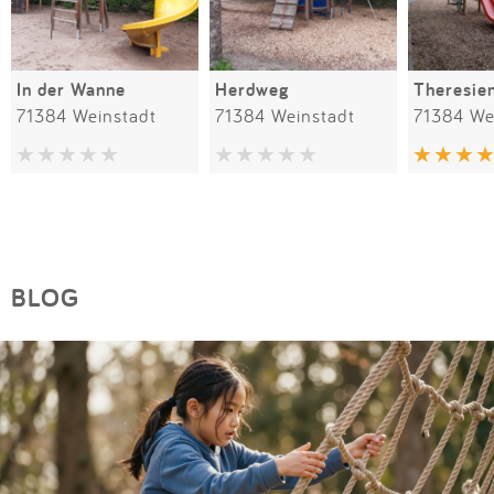
In der Wanne
Herdweg
Theresie
71384 Weinstadt
71384 Weinstadt
71384 We
BLOG