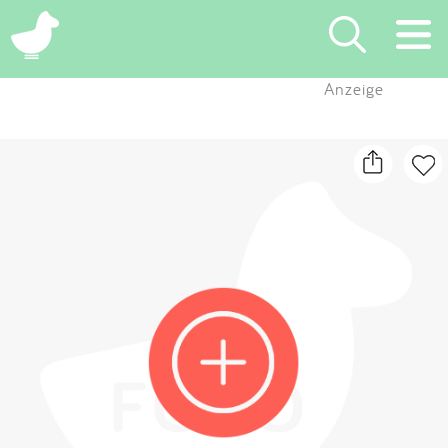
×
Anzeige
Suchen
Eintragen
App
Blog
Partner
Kontakt