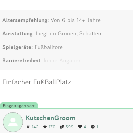
Altersempfehlung:
Von 6 bis 14+ Jahre
Ausstattung:
Liegt im Grünen, Schatten
Spielgeräte:
Fußballtore
Barrierefreiheit:
keine Angaben
Einfacher FußBallPlatz
Eingetragen von:
KutschenGroom
142
170
399
4
1