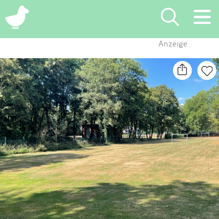
×
Anzeige
Suchen
Eintragen
App
Blog
Partner
Kontakt