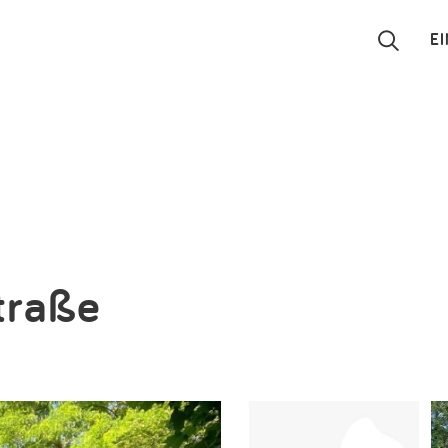
E
Suchen
Eintragen
App
Blog
traße
Partner
Kontakt