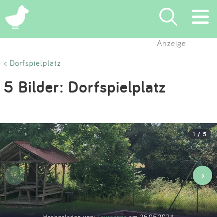
×
Anzeige
Suchen
< Dorfspielplatz
5 Bilder: Dorfspielplatz
Eintragen
App
1 / 5
Blog
Partner
‹
›
Kontakt
Hochgeladen von:
Lauraanna
am 26.06.2024