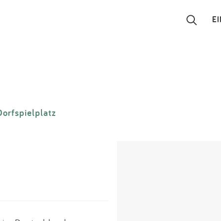
E
Suchen
Eintragen
Dorfspielplatz
App
Blog
Partner
Kontakt