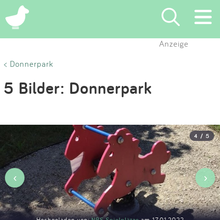
×
Anzeige
Suchen
< Donnerpark
5 Bilder: Donnerpark
Eintragen
App
4 / 5
Blog
Partner
‹
›
Kontakt
Hochgeladen von:
NBS Spielplätze
am 17.01.2022