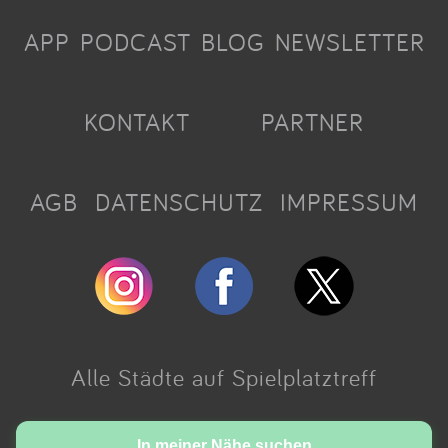
APP
PODCAST
BLOG
NEWSLETTER
KONTAKT
PARTNER
AGB
DATENSCHUTZ
IMPRESSUM
Alle Städte auf Spielplatztreff
Made with love in Cologne.
In meiner Nähe suchen