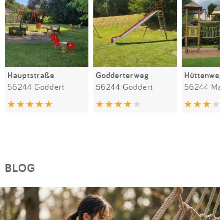
Hauptstraße
Godderterweg
56244 Goddert
56244 Goddert
56244 Ma
BLOG