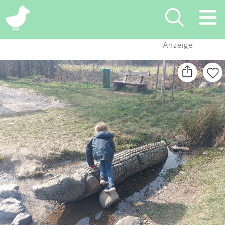
×
Anzeige
Suchen
Eintragen
App
Blog
Partner
Kontakt