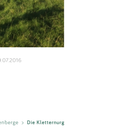
.07.2016
Die Kletternurg
enberge
>