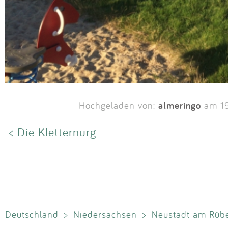
almeringo
Hochgeladen von:
am 19
< Die Kletternurg
Deutschland
>
Niedersachsen
>
Neustadt am Rüb