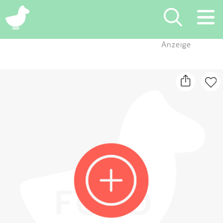
×
Anzeige
Suchen
Eintragen
App
Blog
Partner
Kontakt