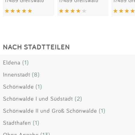
17489 Greifswald
17489 Greifswald
17489 Gr
NACH STADTTEILEN
Eldena
(1)
Innenstadt
(8)
Schönwalde
(1)
Schönwalde I und Südstadt
(2)
Schönwalde II und Groß Schönwalde
(1)
Stadthafen
(1)
Ohne Angabe
(13)