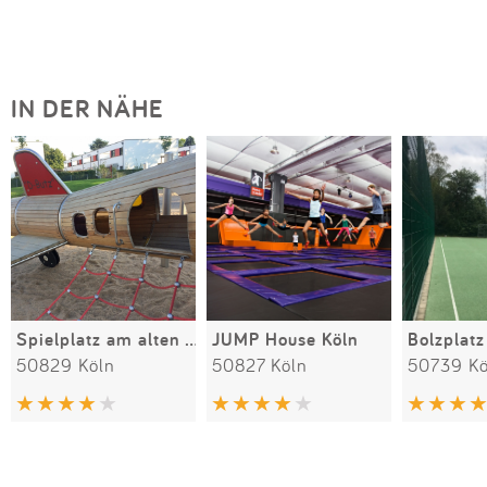
IN DER NÄHE
Spielplatz am alten Flugplatz / Butzweilerhof
JUMP House Köln
Bolzplat
50829 Köln
50827 Köln
50739 Kö