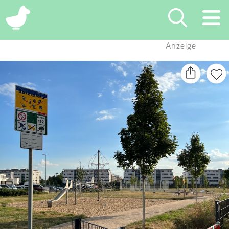
×
Anzeige
Suchen
Eintragen
App
Blog
Partner
Kontakt