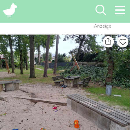
×
Anzeige
Suchen
Eintragen
App
Blog
Partner
Kontakt