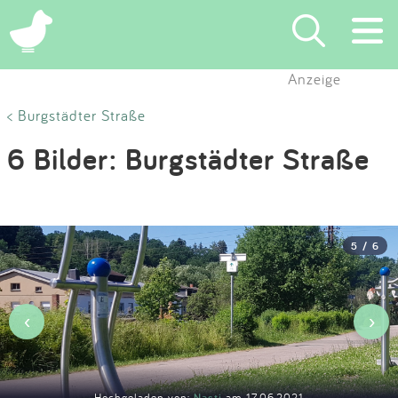
×
Anzeige
Suchen
< Burgstädter Straße
6 Bilder: Burgstädter Straße
Eintragen
App
5 / 6
Blog
Partner
‹
›
Kontakt
Hochgeladen von:
Nasti
am 17.06.2021