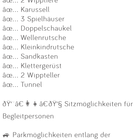
âœ… Karussell
âœ… 3 Spielhäuser
âœ… Doppelschaukel
âœ… Wellenrutsche
âœ… Kleinkindrutsche
âœ… Sandkasten
âœ… Klettergerüst
âœ… 2 Wippteller
âœ… Tunnel
ðŸ‘¨â€👩‍👧â€ðŸ‘§ Sitzmöglichkeiten für
Begleitpersonen
🚙 Parkmöglichkeiten entlang der