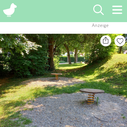
×
Anzeige
Suchen
Eintragen
App
Blog
Partner
Kontakt