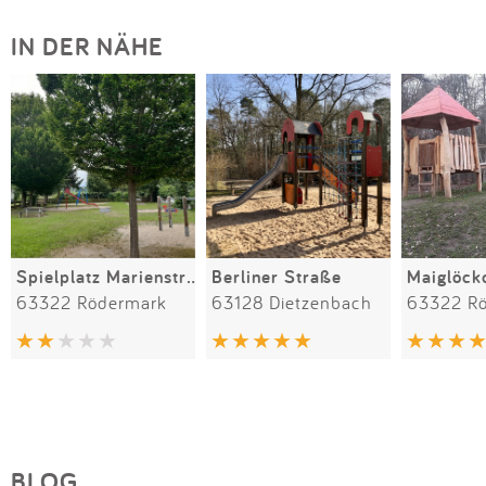
IN DER NÄHE
Spielplatz Marienstraße
Berliner Straße
Maiglöck
63322 Rödermark
63128 Dietzenbach
63322 R
BLOG