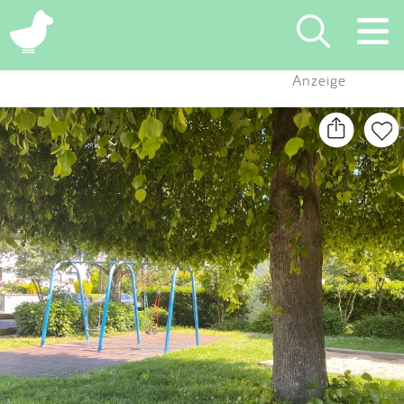
×
Anzeige
Suchen
Eintragen
App
Blog
Partner
Kontakt