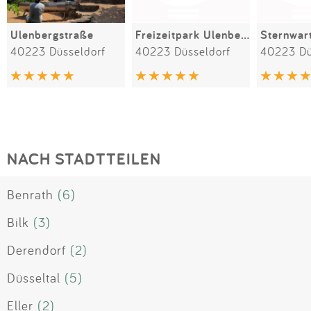
Ulenbergstraße
Freizeitpark Ulenbergstraße
40223 Düsseldorf
40223 Düsseldorf
40223 Dü
NACH STADTTEILEN
Benrath
(6)
Bilk
(3)
Derendorf
(2)
Düsseltal
(5)
Eller
(2)