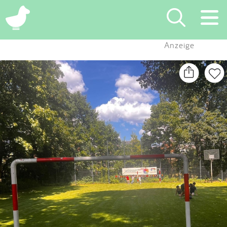
×
Anzeige
Suchen
Eintragen
App
Blog
Partner
Kontakt