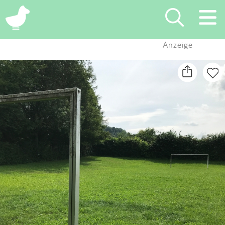
×
Anzeige
Suchen
Eintragen
App
Blog
Partner
Kontakt