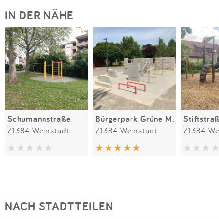
IN DER NÄHE
Schumannstraße
Bürgerpark Grüne Mitte
Stiftstra
71384 Weinstadt
71384 Weinstadt
71384 We
NACH STADTTEILEN