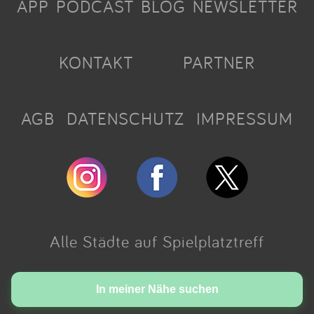
APP
PODCAST
BLOG
NEWSLETTER
KONTAKT
PARTNER
AGB
DATENSCHUTZ
IMPRESSUM
Alle Städte auf Spielplatztreff
Made with love in Cologne.
In meiner Nähe suchen