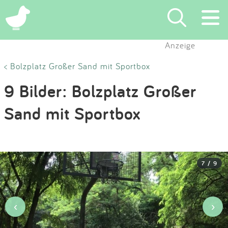
×
Anzeige
Suchen
< Bolzplatz Großer Sand mit Sportbox
9 Bilder: Bolzplatz Großer
Eintragen
Sand mit Sportbox
App
Blog
7 / 9
Partner
Kontakt
‹
›