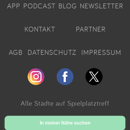
APP
PODCAST
BLOG
NEWSLETTER
KONTAKT
PARTNER
AGB
DATENSCHUTZ
IMPRESSUM
Alle Städte auf Spielplatztreff
Made with love in Cologne.
In meiner Nähe suchen