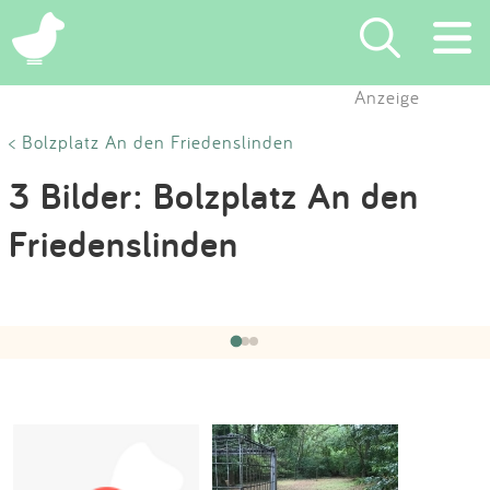
×
Anzeige
Suchen
< Bolzplatz An den Friedenslinden
3 Bilder: Bolzplatz An den
Eintragen
Friedenslinden
App
Hochgeladen von:
NBS Spielplätze
am 18.01.2022
Blog
‹
›
1 / 3
Partner
Kontakt