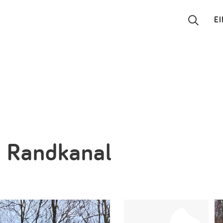
E
Suchen
Eintragen
App
Blog
m Randkanal
Partner
Kontakt