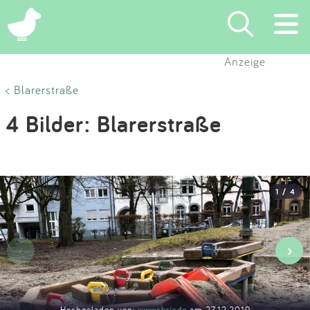
×
Anzeige
Suchen
< Blarerstraße
4 Bilder: Blarerstraße
Eintragen
App
1 / 4
Blog
Partner
‹
›
Kontakt
Hochgeladen von:
wwwchrisde
am 27.12.2019