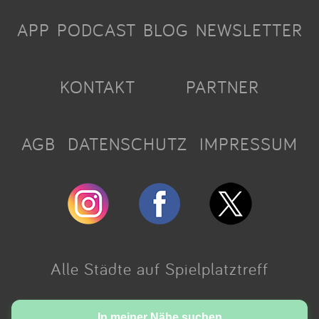
APP
PODCAST
BLOG
NEWSLETTER
KONTAKT
PARTNER
AGB
DATENSCHUTZ
IMPRESSUM
Alle Städte auf Spielplatztreff
Made with love in Cologne.
In meiner Nähe suchen