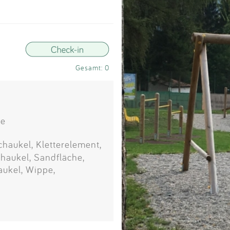
Impressum
Anmelden
Gesamt: 0
ke
chaukel, Kletterelement,
haukel, Sandfläche,
aukel, Wippe,