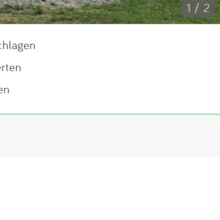
1 / 2
chlagen
erten
en