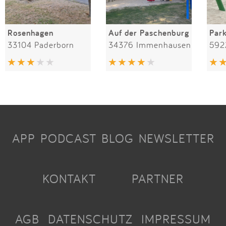
Rosenhagen
Auf der Paschenburg
Par
33104 Paderborn
34376 Immenhausen
592
APP
PODCAST
BLOG
NEWSLETTER
KONTAKT
PARTNER
AGB
DATENSCHUTZ
IMPRESSUM