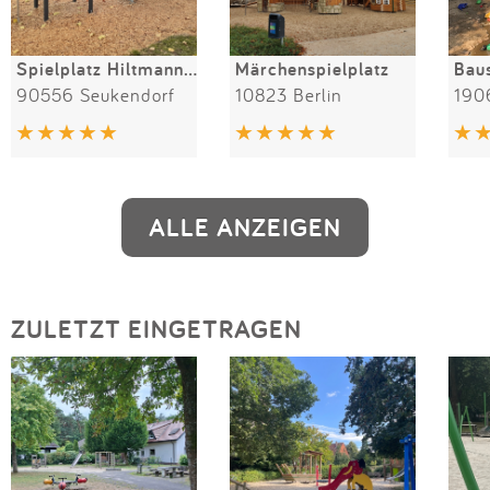
Spielplatz Hiltmannsdorf
Märchenspielplatz
90556 Seukendorf
10823 Berlin
190
ALLE ANZEIGEN
ZULETZT EINGETRAGEN