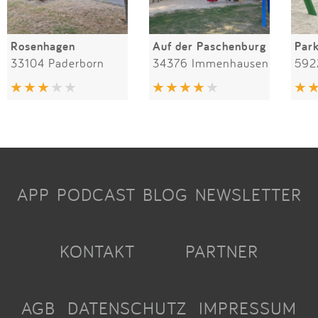
Rosenhagen
Auf der Paschenburg
Par
33104 Paderborn
34376 Immenhausen
592
APP
PODCAST
BLOG
NEWSLETTER
KONTAKT
PARTNER
AGB
DATENSCHUTZ
IMPRESSUM