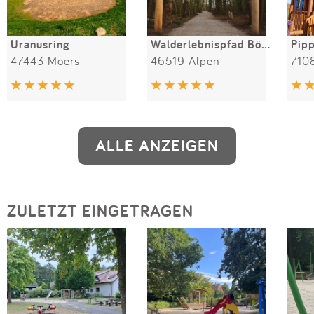
Uranusring
Walderlebnispfad Bönninghardt
47443 Moers
46519 Alpen
710
ALLE ANZEIGEN
ZULETZT EINGETRAGEN