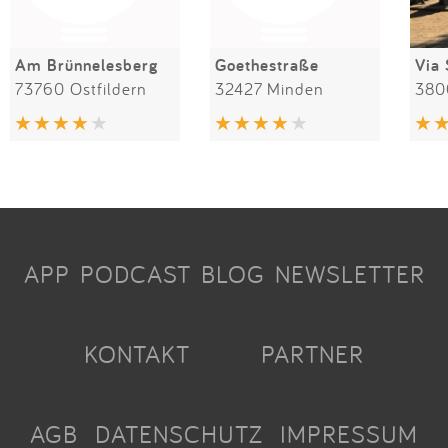
Am Brünnelesberg
Goethestraße
Via 
73760 Ostfildern
32427 Minden
APP
PODCAST
BLOG
NEWSLETTER
KONTAKT
PARTNER
AGB
DATENSCHUTZ
IMPRESSUM