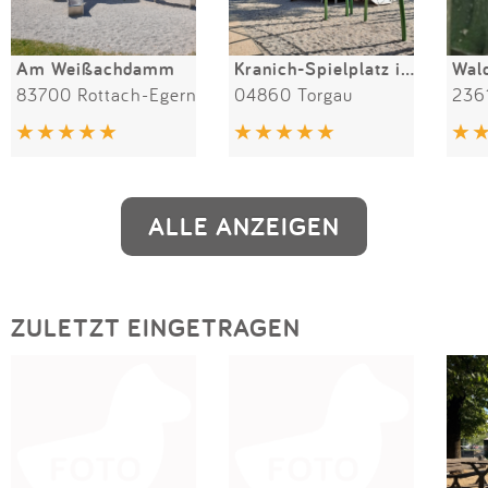
Am Weißachdamm
Kranich-Spielplatz im Glacis
83700 Rottach-Egern
04860 Torgau
236
ALLE ANZEIGEN
ZULETZT EINGETRAGEN