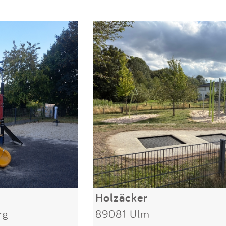
Holzäcker
rg
89081 Ulm