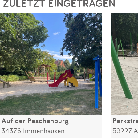
ZULETZT EINGETRAGEN
Auf der Paschenburg
Parkstr
34376 Immenhausen
59227 A