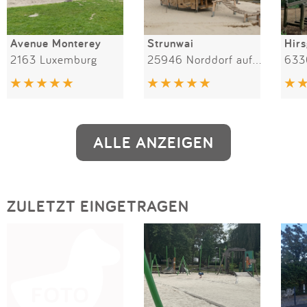
Avenue Monterey
Strunwai
Hirs
2163 Luxemburg
25946 Norddorf auf Amrum
633
ALLE ANZEIGEN
ZULETZT EINGETRAGEN