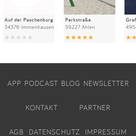
Auf der Paschenburg
Parkstraße
Gra
34376 Immenhausen
59227 Ahlen
495
APP
PODCAST
BLOG
NEWSLETTER
KONTAKT
PARTNER
AGB
DATENSCHUTZ
IMPRESSUM