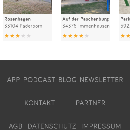
Rosenhagen
Auf der Paschenburg
Par
33104 Paderborn
34376 Immenhausen
592
APP
PODCAST
BLOG
NEWSLETTER
KONTAKT
PARTNER
AGB
DATENSCHUTZ
IMPRESSUM