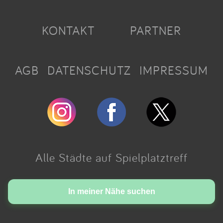
KONTAKT
PARTNER
AGB
DATENSCHUTZ
IMPRESSUM
Alle Städte auf Spielplatztreff
Made with love in Cologne.
In meiner Nähe suchen