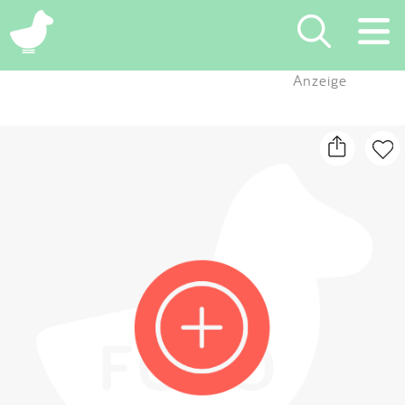
×
Anzeige
Suchen
Eintragen
App
Blog
Partner
Kontakt