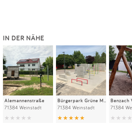
IN DER NÄHE
Alemannenstraße
Bürgerpark Grüne Mitte
Benzach 
71384 Weinstadt
71384 Weinstadt
71384 We