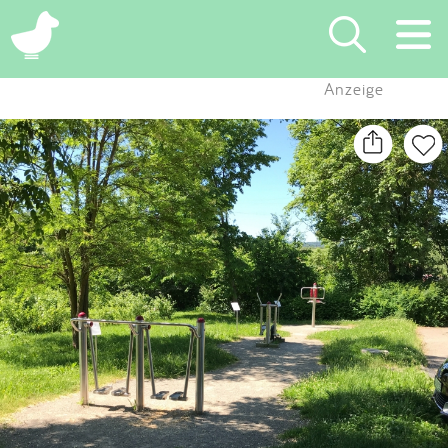
×
Anzeige
Suchen
Eintragen
App
Blog
Partner
Kontakt