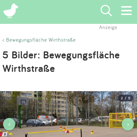
×
Anzeige
Suchen
< Bewegungsfläche Wirthstraße
5 Bilder: Bewegungsfläche
Eintragen
Wirthstraße
App
Blog
2 / 5
Partner
Kontakt
‹
›