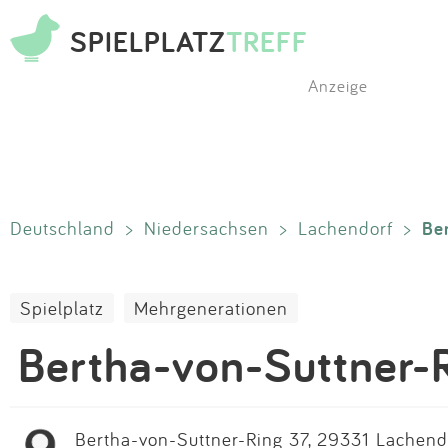
SPIELPLATZ
TREFF
Anzeige
Be
Deutschland
>
Niedersachsen
>
Lachendorf
>
Spielplatz
Mehrgenerationen
Bertha-von-Suttner-
Bertha-von-Suttner-Ring 37, 29331 Lachendo