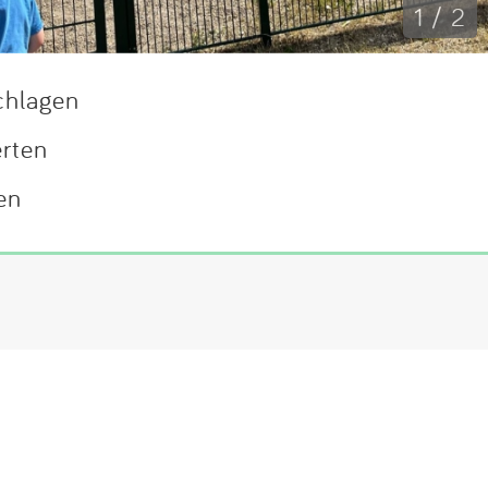
1 / 2
chlagen
erten
en