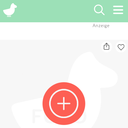
×
Anzeige
Suchen
Eintragen
App
Blog
Partner
Kontakt