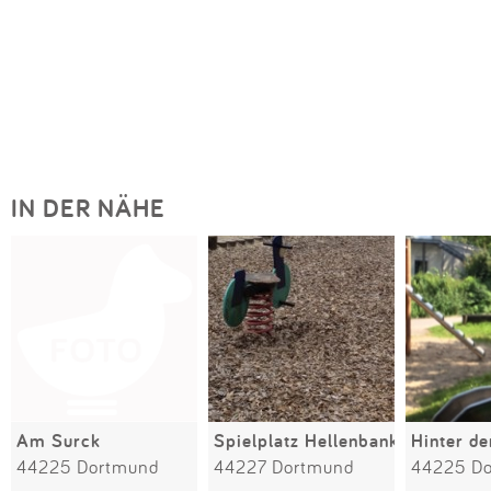
IN DER NÄHE
Am Surck
Spielplatz Hellenbank
Hinter de
44225 Dortmund
44227 Dortmund
44225 D