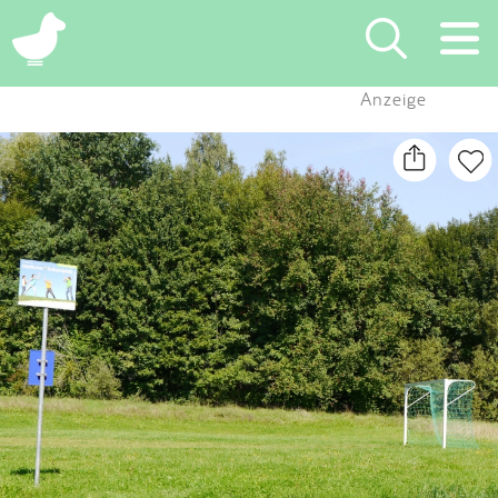
×
Anzeige
Suchen
Eintragen
App
Blog
Partner
Kontakt