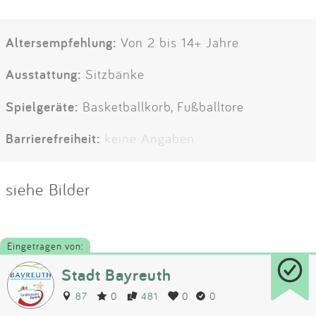
Altersempfehlung:
Von 2 bis 14+ Jahre
Ausstattung:
Sitzbänke
Spielgeräte:
Basketballkorb, Fußballtore
Barrierefreiheit:
keine Angaben
siehe Bilder
Eingetragen von:
Stadt Bayreuth
87
0
481
0
0