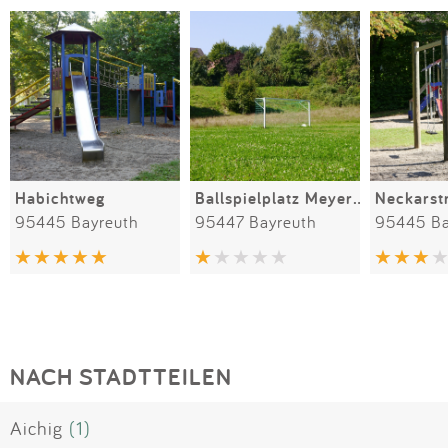
Habichtweg
Ballspielplatz Meyernberg
Neckarst
95445 Bayreuth
95447 Bayreuth
95445 Ba
NACH STADTTEILEN
Aichig
(1)