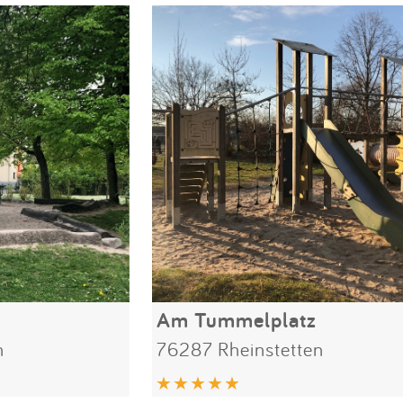
Am Tummelplatz
n
76287 Rheinstetten