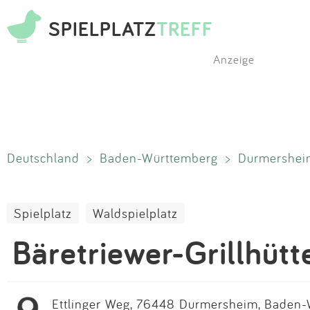
SPIELPLATZ
TREFF
Anzeige
Deutschland
>
Baden-Württemberg
>
Durmershei
Spielplatz
Waldspielplatz
Bäretriewer-Grillhütt
Ettlinger Weg, 76448 Durmersheim, Baden-