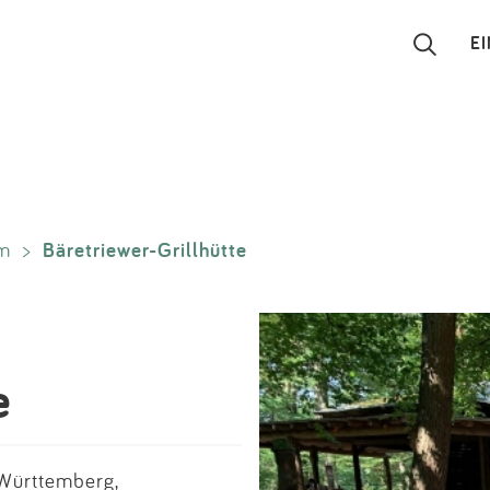
E
Suchen
Eintragen
Bäretriewer-Grillhütte
m
>
App
Blog
Partner
e
Kontakt
Württemberg,