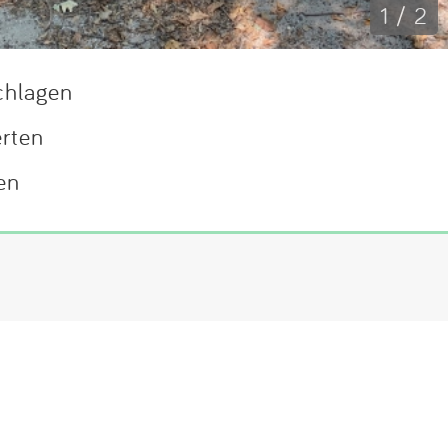
1 / 2
chlagen
erten
en