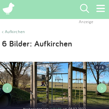
×
Anzeige
Suchen
< Aufkirchen
6 Bilder: Aufkirchen
Eintragen
App
3 / 6
Blog
Partner
‹
›
Kontakt
Hochgeladen von:
m3xx85
am 05.02.2022