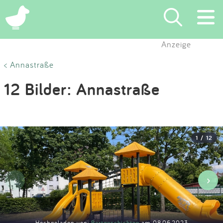
×
Anzeige
Suchen
< Annastraße
12 Bilder: Annastraße
Eintragen
App
1 / 12
Blog
Partner
‹
›
Kontakt
Hochgeladen von:
Bartgeschichten
am 08.06.2023