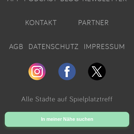
KONTAKT
PARTNER
AGB
DATENSCHUTZ
IMPRESSUM
Alle Städte auf Spielplatztreff
Made with love in Cologne.
In meiner Nähe suchen