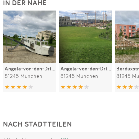
IN DER NÄHE
Angela-von-den-Driesch-Spielplatz
Angela-von-den-Driesch-Schlittenhügel
Berduxst
81245 München
81245 München
81245 M
NACH STADTTEILEN