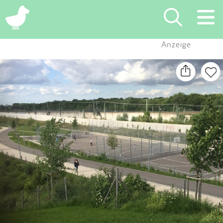
×
Anzeige
Suchen
Eintragen
App
Blog
Partner
Kontakt