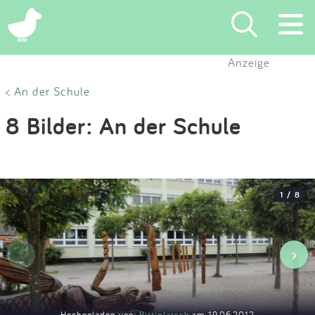
×
Anzeige
Suchen
< An der Schule
8 Bilder: An der Schule
Eintragen
App
1 / 8
Blog
Partner
‹
›
Kontakt
Hochgeladen von:
Pittiplatsch
am 19.06.2012