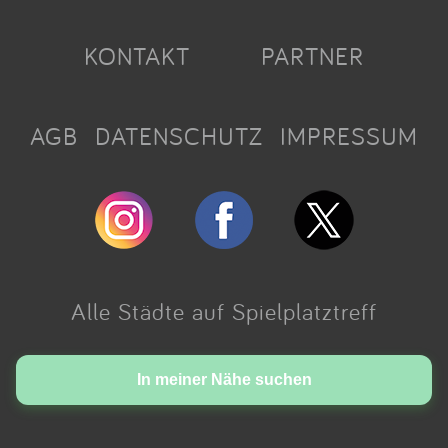
KONTAKT
PARTNER
AGB
DATENSCHUTZ
IMPRESSUM
Alle Städte auf Spielplatztreff
Made with love in Cologne.
In meiner Nähe suchen