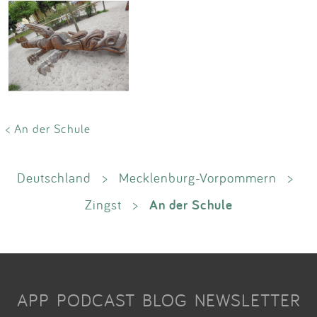
< An der Schule
Deutschland
>
Mecklenburg-Vorpommern
>
An der Schule
Zingst
>
APP
PODCAST
BLOG
NEWSLETTER