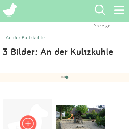
×
Anzeige
Suchen
< An der Kultzkuhle
3 Bilder: An der Kultzkuhle
Eintragen
App
Hochgeladen von:
Stadt Dormagen
am 27.09.2016
‹
›
3 / 3
Blog
Partner
Kontakt