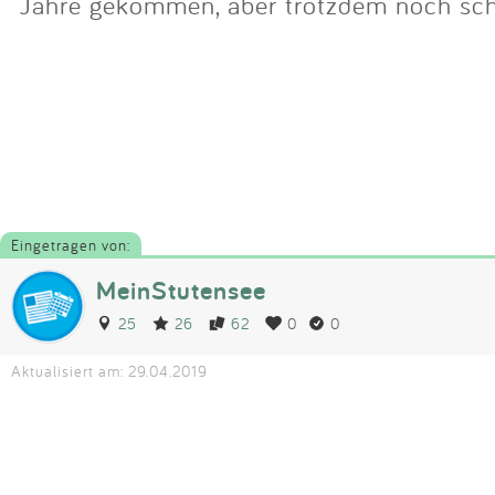
Jahre gekommen, aber trotzdem noch sc
Eingetragen von:
MeinStutensee
25
26
62
0
0
Aktualisiert am: 29.04.2019