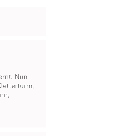
ernt. Nun
Kletterturm,
nn,