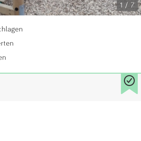
1 / 7
chlagen
erten
en