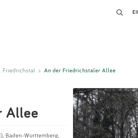
E
Suchen
Eintragen
An der Friedrichstaler Allee
>
Friedrichstal
>
App
Blog
Partner
r Allee
Kontakt
l), Baden-Württemberg,