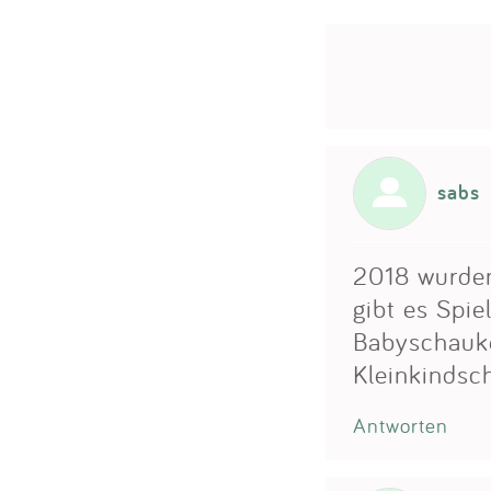
sabs
2018 wurden 
gibt es Spie
Babyschauke
Kleinkindsc
Antworten