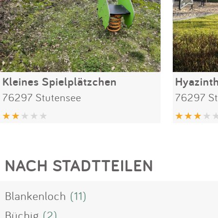
Kleines Spielplätzchen
Hyazint
76297 Stutensee
76297 St
NACH STADTTEILEN
Blankenloch
(11)
Büchig
(2)