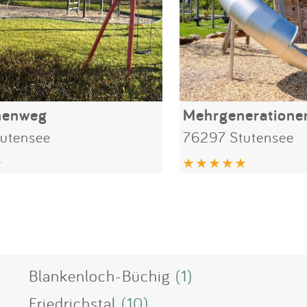
henweg
utensee
76297 Stutensee
Blankenloch-Büchig
(1)
Friedrichstal
(10)