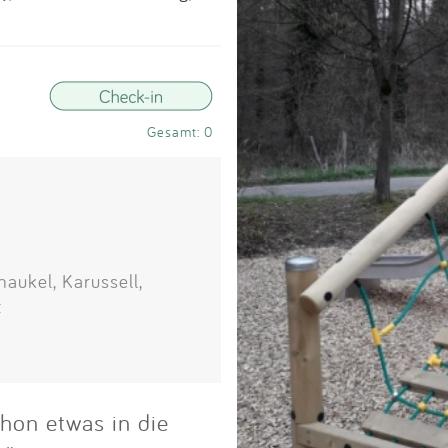
Impressum
Anmelden
Gesamt: 0
aukel, Karussell,
t
chon etwas in die