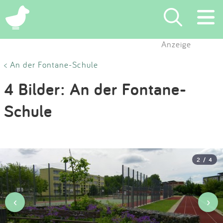
×
Anzeige
Suchen
< An der Fontane-Schule
4 Bilder: An der Fontane-
Eintragen
Schule
App
Blog
2 / 4
Partner
Kontakt
‹
›