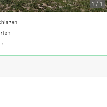
1 / 1
chlagen
erten
en