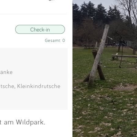
Impressum
Anmelden
Gesamt: 0
bänke
utsche, Kleinkindrutsche
kt am Wildpark.