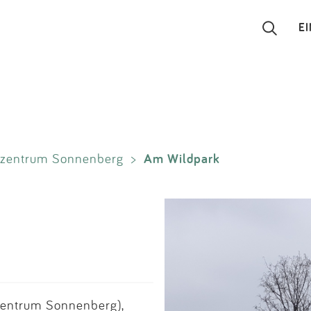
E
Suchen
Eintragen
Am Wildpark
nzentrum Sonnenberg
>
App
Blog
Partner
Kontakt
zentrum Sonnenberg),