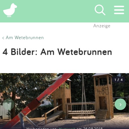
×
Anzeige
Suchen
< Am Wetebrunnen
4 Bilder: Am Wetebrunnen
Eintragen
App
1 / 4
Blog
Partner
‹
›
Kontakt
Hochgeladen von:
Mamiwolf
am 26.08.2018