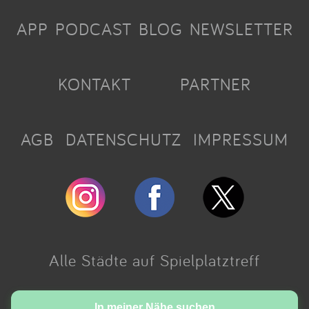
APP
PODCAST
BLOG
NEWSLETTER
KONTAKT
PARTNER
AGB
DATENSCHUTZ
IMPRESSUM
Alle Städte auf Spielplatztreff
Made with love in Cologne.
In meiner Nähe suchen