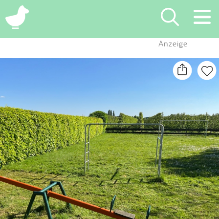
×
Anzeige
Suchen
Eintragen
App
Blog
Partner
Kontakt